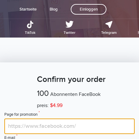
Startseite
Blog
Einloggen
TikTok
Twitter
Telegram
Confirm your order
100
Abonnenten FaceBook
preis:
$4.99
*
Page for promotion
*
E-mail