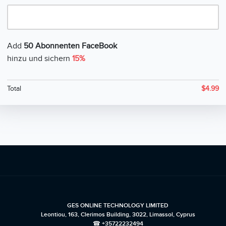
Add
50 Abonnenten FaceBook
hinzu und sichern
15%
Total
$
4.99
GES ONLINE TECHNOLOGY LIMITED
Leontiou, 163, Clerimos Building, 3022, Limassol, Cyprus
☎ +35722232494