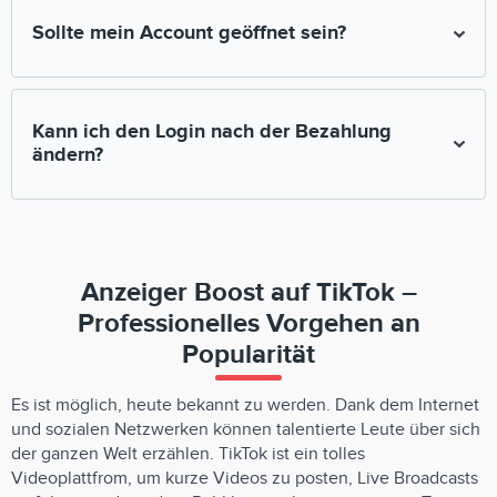
geleistet. Nach dem Kauf von Abonnenten oder Likes,
Sollte mein Account geöffnet sein?
erhalten Sie eine elektronische Quittung, der uns dazu
verpflichtet, die Dienstleistung in Form einer Promotion auf in
vollem Umfang zu erfüllen.
Ja, Ihr Konto muss geöffnet sein. Die Werbung für
geschlossene Seiten ist nicht möglich.
Kann ich den Login nach der Bezahlung
ändern?
Die Namensänderung des Benutzers ist nach Bezahlung der
Promotion nicht mehr möglich!
Anzeiger Boost auf TikTok –
Professionelles Vorgehen an
Popularität
Es ist möglich, heute bekannt zu werden. Dank dem Internet
und sozialen Netzwerken können talentierte Leute über sich
der ganzen Welt erzählen. TikTok ist ein tolles
Videoplattfrom, um kurze Videos zu posten, Live Broadcasts