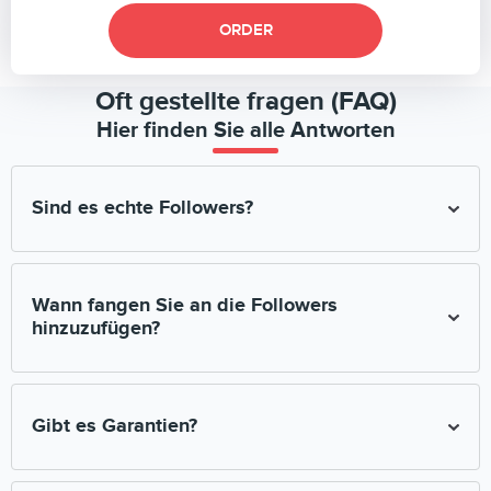
ORDER
Oft gestellte fragen (FAQ)
Hier finden Sie alle Antworten
Sind es echte Followers?
Wir ziehen nur echte und qualitativ hochwertige Abonnenten
auf heran.
Wann fangen Sie an die Followers
hinzuzufügen?
Es hängt alles von der Belastung ab. Eventuell wird Ihre
Bestellungsanfrage über den Kauf von Abonnenten oder
Gibt es Garantien?
Likes auf innerhalb von 10 Minuten ausgeführt werden. Es
gibt jedoch Verzögerungen bis zu mehreren Stunden.
Alle Zahlungen werden über das SafeCharge System